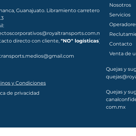
Nosotros
anca, Guanajuato. Libramiento carretero sur,
Servicios
.3
Operadore
l:
ectoscorporativos@royaltransports.com.mx
Reclutami
acto directo con cliente,
"NO" logísticas
)
Contacto
Venta de 
ltransports.medios@gmail.com
Quejas y sug
quejas@roya
inos y Condiciones
Quejas y sug
ica de privacidad
canalconfid
com.mx